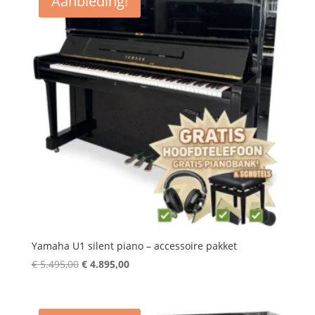
Aanbieding!
hoog
Yamaha U1 silent piano – accessoire pakket
Oorspronkelijke
Huidige
€
5.495,00
€
4.895,00
prijs
prijs
was:
is:
€ 5.495,00.
€ 4.895,00.