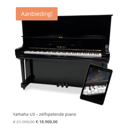
was:
is:
€ 20.900,00.
€ 17.900,00.
Aanbieding!
Yamaha U3 – zelfspelende piano
Oorspronkelijke
Huidige
€
21.900,00
€
18.900,00
prijs
prijs