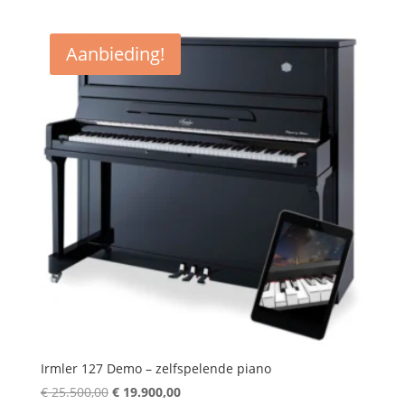
was:
is:
€ 21.900,00.
€ 18.900,00.
Aanbieding!
Irmler 127 Demo – zelfspelende piano
Oorspronkelijke
Huidige
€
25.500,00
€
19.900,00