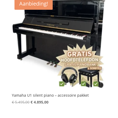
Aanbieding!
Yamaha U1 silent piano – accessoire pakket
Oorspronkelijke
Huidige
€
5.495,00
€
4.895,00
prijs
prijs
was:
is: