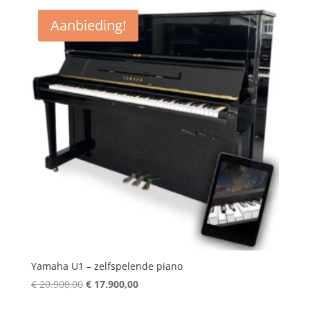
€ 6.495,00.
€ 5.995,00.
Aanbieding!
Yamaha U1 – zelfspelende piano
Oorspronkelijke
Huidige
€
20.900,00
€
17.900,00
prijs
prijs