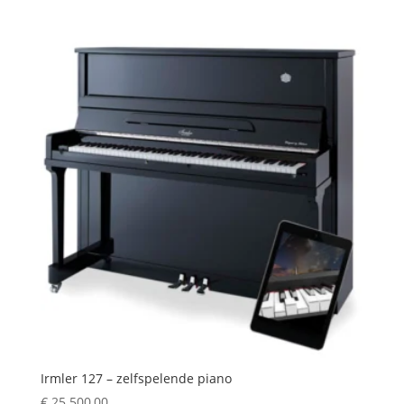
prijs
prijs
was:
is:
€ 25.500,00.
€ 19.900,00.
Irmler 127 – zelfspelende piano
€
25.500,00