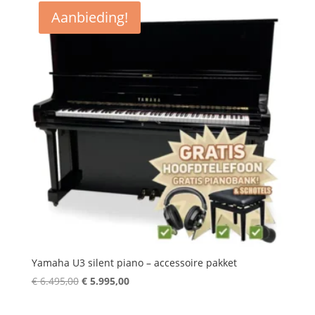
€ 5.495,00.
€ 4.895,00.
Aanbieding!
Yamaha U3 silent piano – accessoire pakket
Oorspronkelijke
Huidige
€
6.495,00
€
5.995,00
prijs
prijs
was:
is: