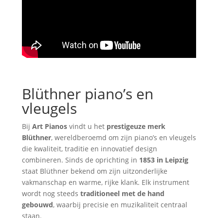
Blüthner piano’s en
vleugels
Bij
Art Pianos
vindt u het
prestigeuze merk
Blüthner
, wereldberoemd om zijn piano’s en vleugels
die kwaliteit, traditie en innovatief design
combineren. Sinds de oprichting in
1853 in Leipzig
staat Blüthner bekend om zijn uitzonderlijke
vakmanschap en warme, rijke klank. Elk instrument
wordt nog steeds
traditioneel met de hand
gebouwd
, waarbij precisie en muzikaliteit centraal
staan.