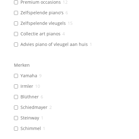
Premium occasions
12
Zelfspelende piano's
6
Zelfspelende vleugels
15
Collectie art pianos
4
Advies piano of vleugel aan huis
1
Merken
Yamaha
9
Irmler
10
Blüthner
6
Schiedmayer
2
Steinway
1
Schimmel
1