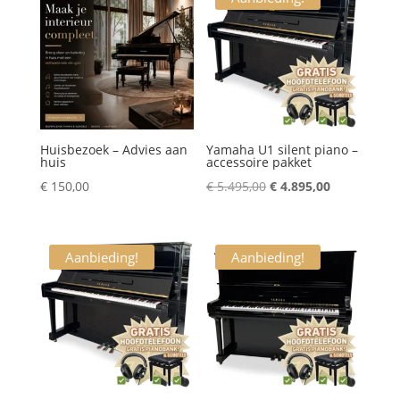
Huisbezoek – Advies aan
Yamaha U1 silent piano –
huis
accessoire pakket
Oorspronkelijke
Huidige
€
150,00
€
5.495,00
€
4.895,00
prijs
prijs
was:
is:
€ 5.495,00.
€ 4.895,00.
Aanbieding!
Aanbieding!