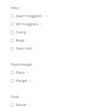
Kleur
Zwart hoogglans
19
Wit hoogglans
6
Overig
2
Beige
1
Zwart mat
1
Piano/vleugel
Piano
9
Vleugel
20
Staat
Nieuw
17