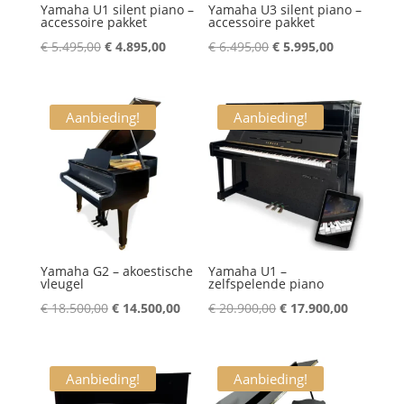
Yamaha U1 silent piano –
Yamaha U3 silent piano –
accessoire pakket
accessoire pakket
Oorspronkelijke
Huidige
Oorspronkelijke
Huidige
€
5.495,00
€
4.895,00
€
6.495,00
€
5.995,00
prijs
prijs
prijs
prijs
was:
is:
was:
is:
€ 5.495,00.
€ 4.895,00.
€ 6.495,00.
€ 5.995,00.
Aanbieding!
Aanbieding!
Yamaha G2 – akoestische
Yamaha U1 –
vleugel
zelfspelende piano
Oorspronkelijke
Huidige
Oorspronkelijke
Huidige
€
18.500,00
€
14.500,00
€
20.900,00
€
17.900,00
prijs
prijs
prijs
prijs
was:
is:
was:
is:
€ 18.500,00.
€ 14.500,00.
€ 20.900,00.
€ 17.900,
Aanbieding!
Aanbieding!