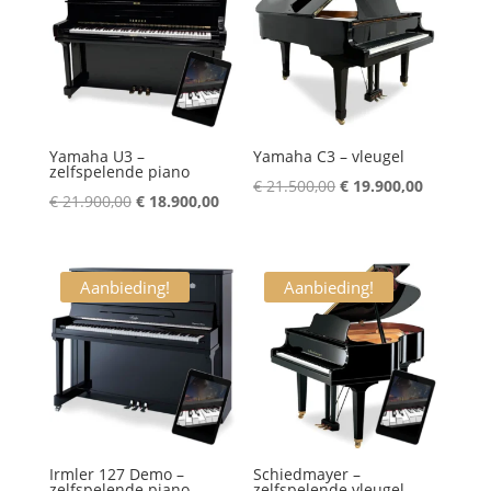
Yamaha U3 –
Yamaha C3 – vleugel
zelfspelende piano
Oorspronkelijke
Huidige
€
21.500,00
€
19.900,00
Oorspronkelijke
Huidige
€
21.900,00
€
18.900,00
prijs
prijs
prijs
prijs
was:
is:
was:
is:
€ 21.500,00.
€ 19.900,
€ 21.900,00.
€ 18.900,00.
Aanbieding!
Aanbieding!
Irmler 127 Demo –
Schiedmayer –
zelfspelende piano
zelfspelende vleugel