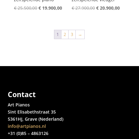
Oorspronkelijke
Huidige
Oorspronkelijke
Huidige
€
25.500,00
€
19.900,00
€
27.900,00
€
20.900,00
prijs
prijs
prijs
prijs
was:
is:
was:
is:
€ 25.500,00.
€ 19.900,00.
€ 27.900,00.
€ 20.900,
1
2
3
→
Contact
Art Pianos
Sint Elisabethstraat 35
5361HJ, Grave (Nederland)
info@artpianos.nl
+31 (0)85 – 4863126