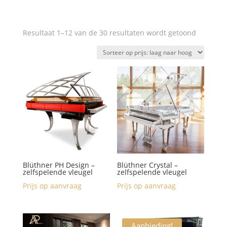
Gesortee
Resultaat 1–12 van de 30 resultaten wordt getoond
op
prijs:
laag
naar
hoog
Blüthner PH Design –
Blüthner Crystal –
zelfspelende vleugel
zelfspelende vleugel
Prijs op aanvraag
Prijs op aanvraag
Aanbieding!