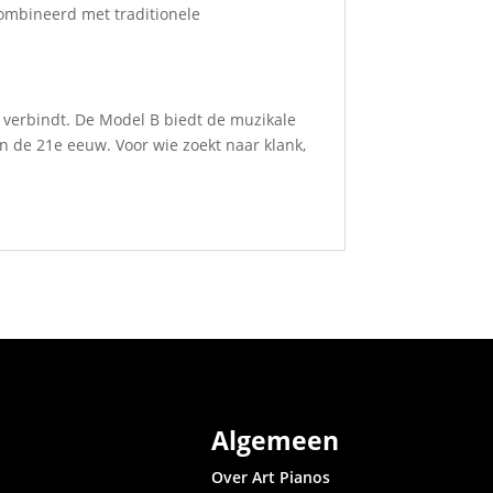
ombineerd met traditionele
 verbindt. De Model B biedt de muzikale
 de 21e eeuw. Voor wie zoekt naar klank,
Algemeen
Over Art Pianos