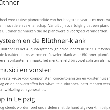
lüthner
ool voor Duitse pianotraditie van het hoogste niveau. Het merk we
le innovatie en vakmanschap. Vanuit zijn overtuiging dat een pian
de Blüthner technieken die de pianowereld voorgoed veranderden.
-systeem en de Blüthner-klank
 Blüthner is het Aliquot-systeem, geïntroduceerd in 1873. Dit syst
n de karakteristieke, warme en fluwelen klank waar Blüthner-pian
re fabrikanten en maakt het merk geliefd bij zowel solisten als m
musici en vorsten
 vaste keuze voor componisten, concertpianisten en vorstenhuize
lag en de onovertroffen bouwkwaliteit. Blüthner-instrumenten vers
ontwikkeling van generaties.
p in Leipzig
: nog steeds worden veel onderdelen met de hand afgewerkt in Leip