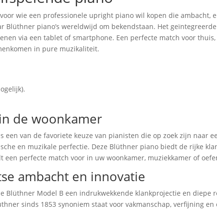
 voor wie een professionele upright piano wil kopen die ambacht, 
aar Blüthner piano’s wereldwijd om bekendstaan. Het geïntegreerde
enen via een tablet of smartphone. Een perfecte match voor thuis,
menkomen in pure muzikaliteit.
gelijk).
u in de woonkamer
s een van de favoriete keuze van pianisten die op zoek zijn naar e
sche en muzikale perfectie. Deze Blüthner piano biedt de rijke kl
dt een perfecte match voor in uw woonkamer, muziekkamer of oefe
tse ambacht en innovatie
de Blüthner Model B een indrukwekkende klankprojectie en diepe res
Blüthner sinds 1853 synoniem staat voor vakmanschap, verfijning e