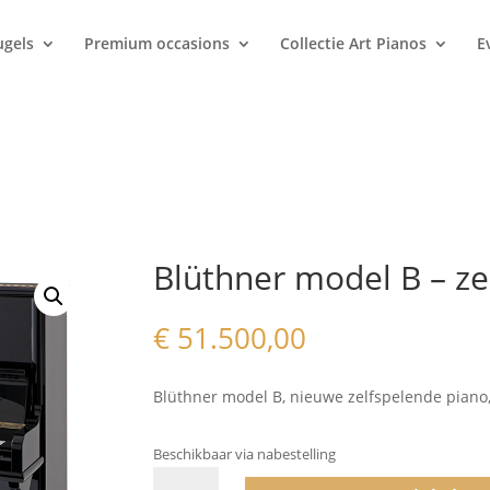
ugels
Premium occasions
Collectie Art Pianos
E
Blüthner model B – ze
€
51.500,00
Blüthner model B, nieuwe zelfspelende piano,
Beschikbaar via nabestelling
Blüthner