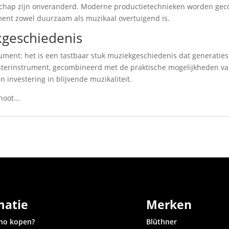
nschap zijn onveranderd. Moderne productietechnieken worden gec
nt zowel duurzaam als muzikaal overtuigend is.
kgeschiedenis
ument: het is een tastbaar stuk muziekgeschiedenis dat generaties
sterinstrument, gecombineerd met de praktische mogelijkheden van
n investering in blijvende muzikaliteit.
oot...
matie
Merken
no kopen?
Blüthner