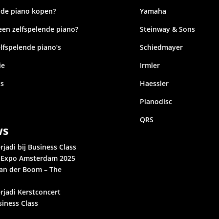
nde piano kopen?
Yamaha
een zelfspelende piano?
Steinway & Sons
lfspelende piano’s
Schiedmayer
ie
Irmler
ts
Haessler
Pianodisc
QRS
ws
rjadi bij Business Class
s Expo Amsterdam 2025
van der Boom – The
n
erjadi
Kerstconcert
siness Class