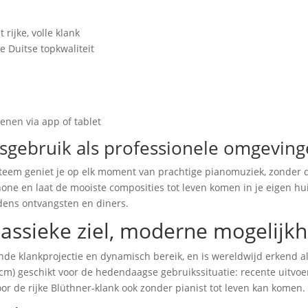
rijke, volle klank
e Duitse topkwaliteit
enen via app of tablet
isgebruik als professionele omgevin
steem geniet je op elk moment van prachtige pianomuziek, zonder d
one en laat de mooiste composities tot leven komen in je eigen hu
dens ontvangsten en diners.
lassieke ziel, moderne mogelijk
de klankprojectie en dynamisch bereik, en is wereldwijd erkend al
 cm) geschikt voor de hedendaagse gebruikssituatie: recente uitvoe
r de rijke Blüthner-klank ook zonder pianist tot leven kan komen.