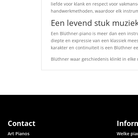
liefde voor klank en respect voor vakma
handwerkmethoden, waardoor elk instrume
Een levend stuk muzie
Een Blüthner-piano is meer dan een instr
diepte en expressie van een klassiek mee
karakter en continuïteit is een Blüthner ee
Blüthner waar geschiedenis klinkt in elke n
Contact
Infor
Art Pianos
Welke pia