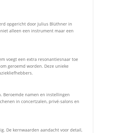
rd opgericht door Julius Blüthner in
o niet alleen een instrument maar een
eem voegt een extra resonantiesnaar toe
o’s om geroemd worden. Deze unieke
uziekliefhebbers.
n. Beroemde namen en instellingen
chenen in concertzalen, privé-salons en
zig. De kernwaarden aandacht voor detail,