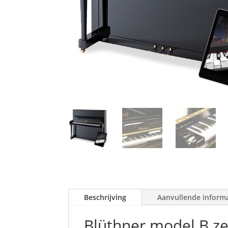
Beschrijving
Aanvullende inform
Blüthner model B ze