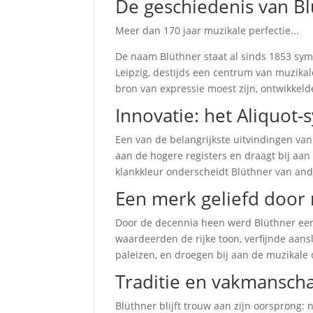
De geschiedenis van B
Meer dan 170 jaar muzikale perfectie...
De naam Blüthner staat al sinds 1853 symb
Leipzig, destijds een centrum van muzika
bron van expressie moest zijn, ontwikkel
Innovatie: het Aliquot
Een van de belangrijkste uitvindingen van
aan de hogere registers en draagt bij aa
klankkleur onderscheidt Blüthner van ande
Een merk geliefd door 
Door de decennia heen werd Blüthner een
waardeerden de rijke toon, verfijnde aans
paleizen, en droegen bij aan de muzikale 
Traditie en vakmanscha
Blüthner blijft trouw aan zijn oorsprong