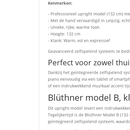
Kenmerken:
- Professioneel upright model (132 cm) met 
- Met de hand vervaardigd in Leipzig, echt
- Unieke, rijke, warme toon
- Hoogte: 132 cm
- Klank: Warm, vol en expressief
Geavanceerd zelfspelend systeem, te bedi
Perfect voor zowel thu
Dankzij het geïntegreerde zelfspelend sy
piano eenvoudig via een tablet of smartph
of een indrukwekkend muzikaal accent tij
Blüthner model B, k
Dit upright-model levert een indrukwekken
Tegelijkertijd is de Blüthner Model B (132
geïntegreerd zelfspelend systeem, waardoo