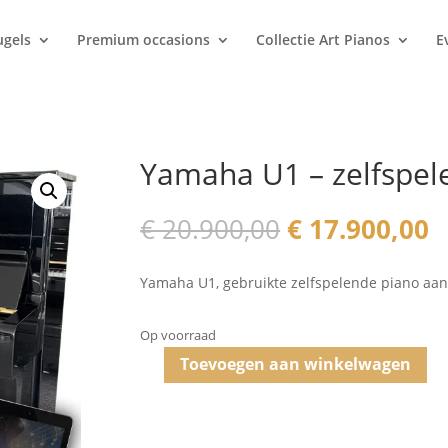
ugels
Premium occasions
Collectie Art Pianos
E
Yamaha U1 – zelfspel
Oorspronkeli
H
€
20.900,00
€
17.900,00
prijs
p
was:
is
Yamaha U1, gebruikte zelfspelende piano aan
€ 20.900,00.
€
Op voorraad
Toevoegen aan winkelwagen
Yamaha
U1
-
zelfspelende