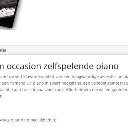
piano
aantal
atie
occasion zelfspelende piano
ert de vertrouwde kwaliteit van een hoogwaardige akoestische p
t een Yamaha U1 piano in zwart hoogglans, een volledig geïntegree
tallatie aan huis. Ideaal voor muziekliefhebbers die willen geniet
t.
 vraag naar de mogelijkheden).