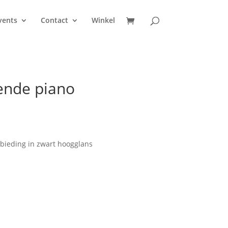
vents
Contact
Winkel
ende piano
jke
uidige
rijs
:
bieding in zwart hoogglans
 17.900,00.