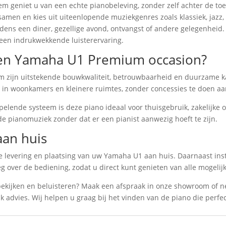
em geniet u van een echte pianobeleving, zonder zelf achter de to
n samen en kies uit uiteenlopende muziekgenres zoals klassiek, jazz
jdens een diner, gezellige avond, ontvangst of andere gelegenheid
een indrukwekkende luisterervaring.
en Yamaha U1 Premium occasion?
 zijn uitstekende bouwkwaliteit, betrouwbaarheid en duurzame ka
 in woonkamers en kleinere ruimtes, zonder concessies te doen aan
pelende systeem is deze piano ideaal voor thuisgebruik, zakelijk
nde pianomuziek zonder dat er een pianist aanwezig hoeft te zijn.
aan huis
e levering en plaatsing van uw Yamaha U1 aan huis. Daarnaast inst
leg over de bediening, zodat u direct kunt genieten van alle mogel
bekijken en beluisteren? Maak een afspraak in onze showroom of 
k advies. Wij helpen u graag bij het vinden van de piano die perfe