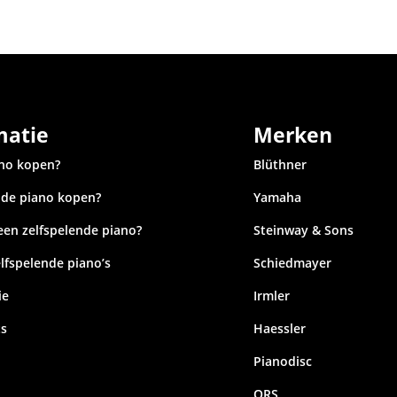
matie
Merken
no kopen?
Blüthner
nde piano kopen?
Yamaha
een zelfspelende piano?
Steinway & Sons
lfspelende piano’s
Schiedmayer
ie
Irmler
ts
Haessler
Pianodisc
QRS