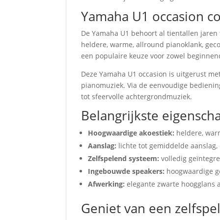
Yamaha U1 occasion co
De Yamaha U1 behoort al tientallen jaren 
heldere, warme, allround pianoklank, ge
een populaire keuze voor zowel beginnen
Deze Yamaha U1 occasion is uitgerust met
pianomuziek. Via de eenvoudige bediening 
tot sfeervolle achtergrondmuziek.
Belangrijkste eigensc
Hoogwaardige akoestiek:
heldere, war
Aanslag:
lichte tot gemiddelde aanslag,
Zelfspelend systeem:
volledig geïntegr
Ingebouwde speakers:
hoogwaardige ge
Afwerking:
elegante zwarte hoogglans af
Geniet van een zelfsp