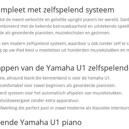
mpleet met zelfspelend systeem
tot de meest verkochte en geliefde upright piano's ter wereld. Da
combineerd met de bekende betrouwbaarheid en uitstekende speelk
de als gevorderde pianisten, muziekscholen en gezinnen.
 een modern zelfspelend systeem, waardoor u ook zonder zelf te s
op uw iPad kiest u moeiteloos uit honderden muziekstukken en muzi
happen van de Yamaha U1 zelfspelend
me, allround klank die kenmerkend is voor de Yamaha U1.
 comfortabel voor zowel beginners als gevorderde pianisten.
eerd systeem voor het automatisch afspelen van muziekstukken.
luidsweergave zonder extra apparatuur.
werking die perfect past in zowel moderne als klassieke interieur
elende Yamaha U1 piano