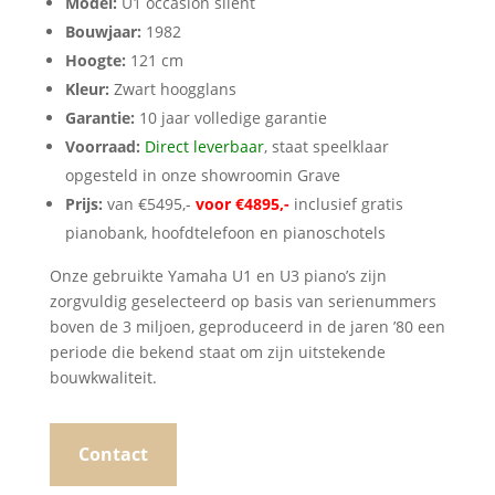
Model:
U1 occasion silent
Bouwjaar:
1982
Hoogte:
121 cm
Kleur:
Zwart hoogglans
Garantie:
10 jaar volledige garantie
Voorraad:
Direct leverbaar
, staat speelklaar
opgesteld in onze showroomin Grave
Prijs:
van €5495,-
voor €4895,-
inclusief gratis
pianobank, hoofdtelefoon en pianoschotels
Onze gebruikte Yamaha U1 en U3 piano’s zijn
zorgvuldig geselecteerd op basis van serienummers
boven de 3 miljoen, geproduceerd in de jaren ’80 een
periode die bekend staat om zijn uitstekende
bouwkwaliteit.
Contact