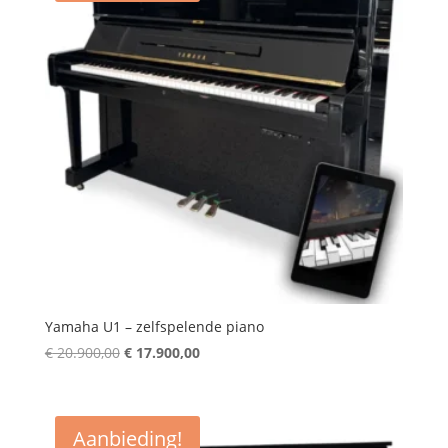
Yamaha U1 – zelfspelende piano
Oorspronkelijke
Huidige
€
20.900,00
€
17.900,00
prijs
prijs
was:
is:
€ 20.900,00.
€ 17.900,00.
Aanbieding!