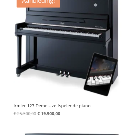
Aanbieding!
Irmler 127 Demo – zelfspelende piano
Oorspronkelijke
Huidige
€
25.500,00
€
19.900,00
prijs
prijs
was:
is:
€ 25.500,00.
€ 19.900,00.