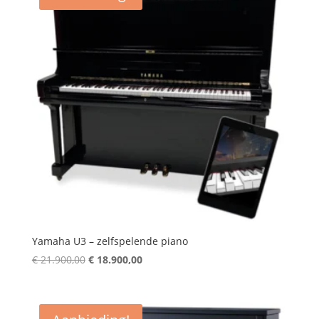
Yamaha U3 – zelfspelende piano
Oorspronkelijke
Huidige
€
21.900,00
€
18.900,00
prijs
prijs
was:
is:
€ 21.900,00.
€ 18.900,00.