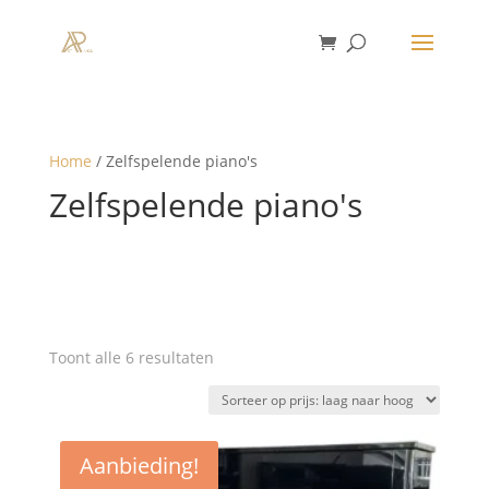
Home
/ Zelfspelende piano's
Zelfspelende piano's
Gesorteerd
Toont alle 6 resultaten
op
prijs:
laag
naar
Aanbieding!
hoog