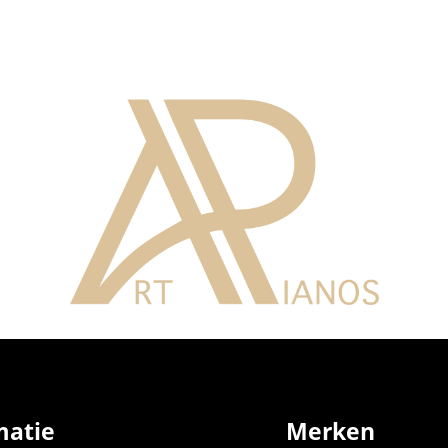
matie
Merken