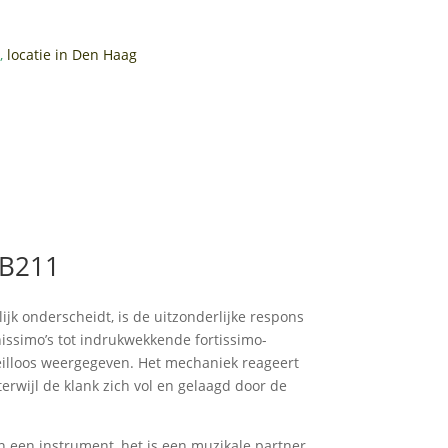
,
locatie in Den Haag
 B211
jk onderscheidt, is de uitzonderlijke respons
nissimo’s tot indrukwekkende fortissimo-
eilloos weergegeven. Het mechaniek reageert
erwijl de klank zich vol en gelaagd door de
n een instrument, het is een muzikale partner