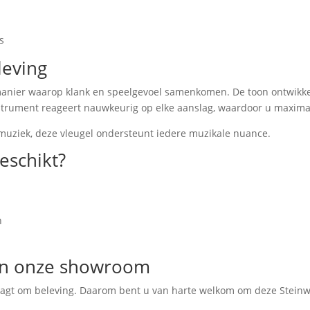
s
leving
manier waarop klank en speelgevoel samenkomen. De toon ontwikkelt
instrument reageert nauwkeurig op elke aanslag, waardoor u maximal
 muziek, deze vleugel ondersteunt iedere muzikale nuance.
eschikt?
n
 in onze showroom
raagt om beleving. Daarom bent u van harte welkom om deze Steinw