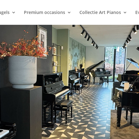
ugels
Premium occasions
Collectie Art Pianos
E