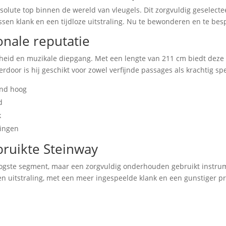
solute top binnen de wereld van vleugels. Dit zorgvuldig geselec
sen klank en een tijdloze uitstraling. Nu te bewonderen en te besp
onale reputatie
gheid en muzikale diepgang. Met een lengte van 211 cm biedt dez
rdoor is hij geschikt voor zowel verfijnde passages als krachtig spe
end hoog
d
k
vingen
ruikte Steinway
gste segment, maar een zorgvuldig onderhouden gebruikt instrume
t en uitstraling, met een meer ingespeelde klank en een gunstiger pr