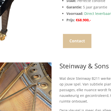
Staat:
Perfecte conditie
Garantie:
5 jaar garantie
Voorraad:
Direct leverbaar
Prijs:
€68.900,-
Contact
Steinway & Sons
Wat deze Steinway B211 werkeli
op jouw spel. Van subtiele pia
passages, elke nuance wordt f
nauwkeurig en gecontroleerd, t
ruimte ontvouwt.
Deze vleugel is meer dan allee