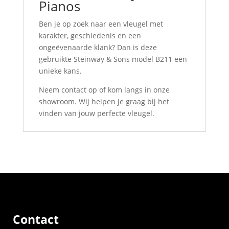
Pianos
Ben je op zoek naar een vleugel met
karakter, geschiedenis en een
ongeëvenaarde klank? Dan is deze
gebruikte Steinway & Sons model B211 een
unieke kans.
Neem contact op of kom langs in onze
showroom. Wij helpen je graag bij het
vinden van jouw perfecte vleugel.
Contact