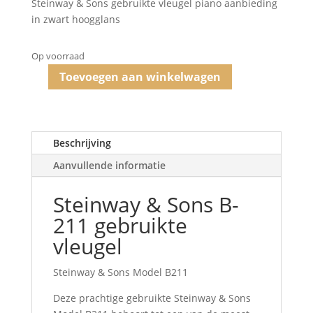
Steinway & Sons gebruikte vleugel piano aanbieding
€ 54.500,00.
€ 47.000,
in zwart hoogglans
Op voorraad
Toevoegen aan winkelwagen
Steinway
&
Sons
-
Beschrijving
akoestische
vleugel
Aanvullende informatie
aantal
Steinway & Sons B-
211 gebruikte
vleugel
Steinway & Sons Model B211
Deze prachtige gebruikte Steinway & Sons