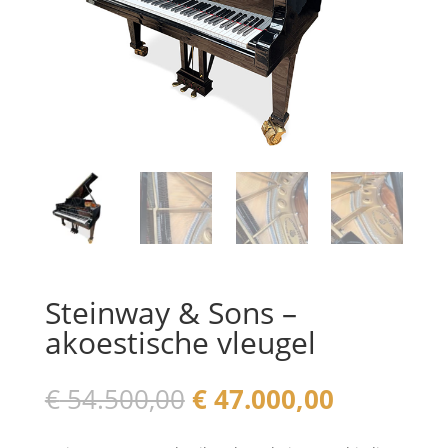
Steinway & Sons –
akoestische vleugel
Oorspronkelijke
Huidige
€
54.500,00
€
47.000,00
prijs
prijs
was:
is: