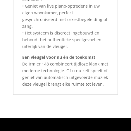
• Geniet van live piano-optredens in uw
eigen woonkamer, perfect
gesynchroniseerd met orkestbegeleiding of
zang.
• Het systeem is discreet ingebouwd en
behoudt het authentieke speelgevoel en
uiterlijk van de vleugel.
Een vleugel voor nu én de toekomst
De Irmler 148 combineert tijdloze klank met
moderne technologie. Of u nu zelf speelt of
geniet van automatisch uitgevoerde muziek
deze vleugel brengt elke ruimte tot leven.