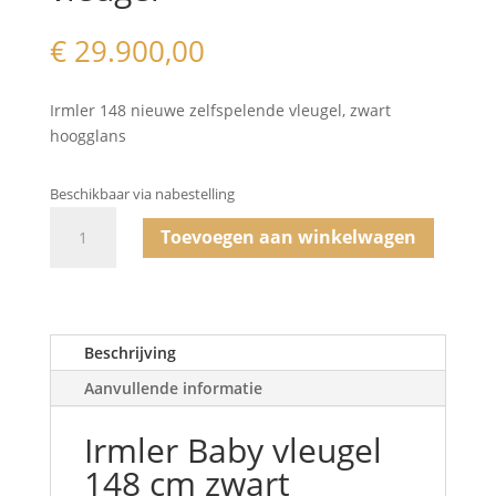
€
29.900,00
Irmler 148 nieuwe zelfspelende vleugel, zwart
hoogglans
Beschikbaar via nabestelling
Irmler
Toevoegen aan winkelwagen
148
-
zelfspelende
vleugel
aantal
Beschrijving
Aanvullende informatie
Irmler Baby vleugel
148 cm zwart