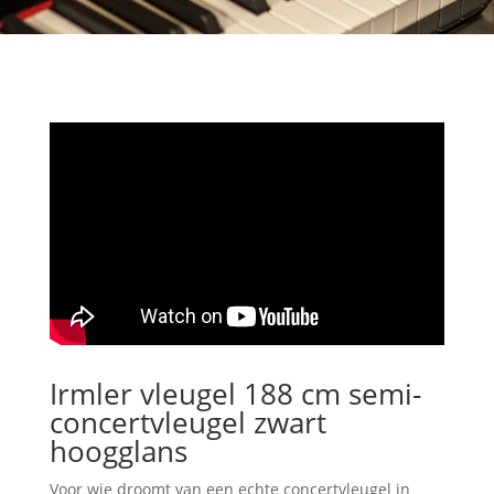
Irmler vleugel 188 cm semi-
concertvleugel zwart
hoogglans
Voor wie droomt van een echte concertvleugel in