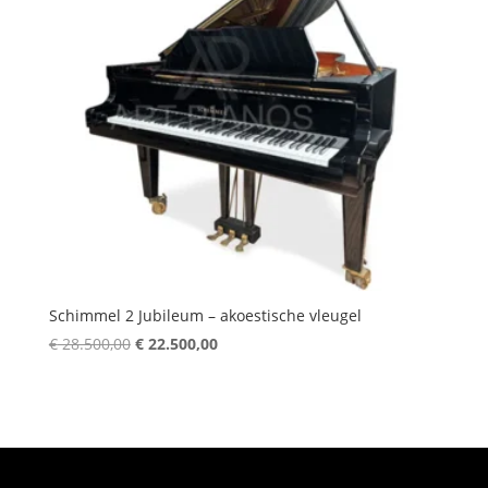
Schimmel 2 Jubileum – akoestische vleugel
Oorspronkelijke
Huidige
€
28.500,00
€
22.500,00
prijs
prijs
was:
is:
€ 28.500,00.
€ 22.500,00.