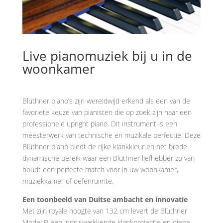
Live pianomuziek bij u in de
woonkamer
Blüthner piano’s zijn wereldwijd erkend als een van de
favoriete keuze van pianisten die op zoek zijn naar een
professionele upright piano. Dit instrument is een
meesterwerk van technische en muzikale perfectie. Deze
Blüthner piano biedt de rijke klankkleur en het brede
dynamische bereik waar een Blüthner liefhebber zo van
houdt een perfecte match voor in uw woonkamer,
muziekkamer of oefenruimte.
Een toonbeeld van Duitse ambacht en innovatie
Met zijn royale hoogte van 132 cm levert de Blüthner
Model B een indrukwekkende klankprojectie en diepe